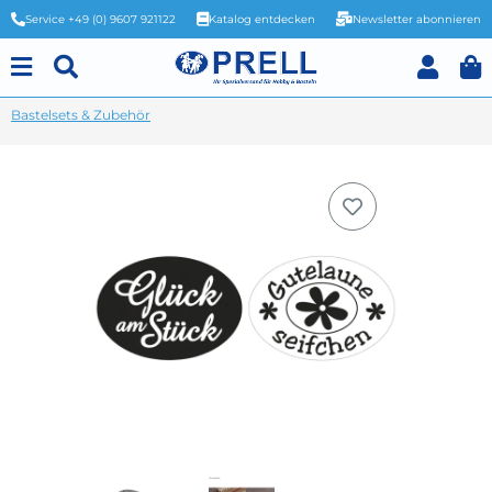
Service +49 (0) 9607 921122
Katalog entdecken
Newsletter abonnieren
Bastelsets & Zubehör