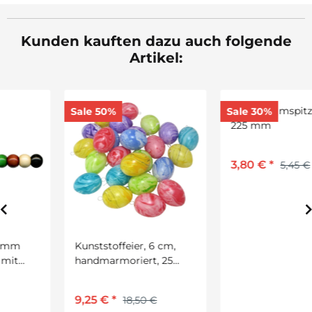
Kunden kauften dazu auch folgende
Artikel:
Sale 50%
Sale 30%
Kunststoffeier, 6 cm,
Deko Baumspitze, Höhe
handmarmoriert, 25
225 mm
Stück
9,25 €
*
3,80 €
*
18,50 €
5,45 €