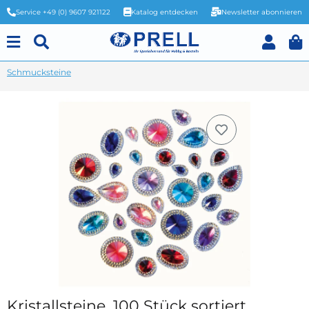
Service +49 (0) 9607 921122
Katalog entdecken
Newsletter abonnieren
Schmucksteine
Kristallsteine, 100 Stück sortiert