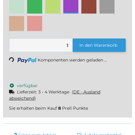
mint
gelbgrün
weißgrün
violett
kastanie
grau
hellbraun
rosarot
In den Warenkorb
Loading...
Komponenten werden geladen ...
verfügbar
Lieferzeit:
3 - 4 Werktage
(DE - Ausland
abweichend)
Sie erhalten beim Kauf
8
Prell Punkte