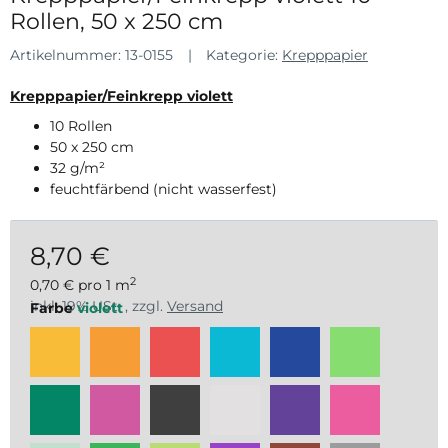
Rollen, 50 x 250 cm
Artikelnummer:
13-0155
Kategorie:
Krepppapier
Krepppapier/Feinkrepp violett
10 Rollen
50 x 250 cm
32 g/m²
feuchtfärbend (nicht wasserfest)
8,70 €
2
0,70 € pro 1 m
inkl. 19% USt. , zzgl.
Versand
Farbe
violett
gelb
gelborange
feuerrot
lichtblau
blau
apfel
moosgrün
pink dunkel
schwarz
weiß
dunkelviolett
hellpink