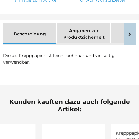
Frage zum Artikel
Auf Wunschzettel
Angaben zur
Beschreibung
Merk
Produktsicherheit
Dieses Krepppapier ist leicht dehnbar und vielseitig
verwendbar.
Kunden kauften dazu auch folgende
Artikel: