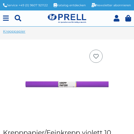
Service +49 (0) 9607 921122
Katalog entdecken
Newsletter abonnieren
Krepppapier
Krepppapier/Feinkrepp violett 10