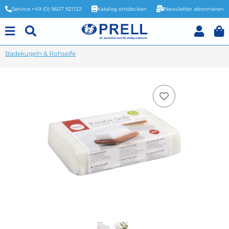
Service +49 (0) 9607 921122
Katalog entdecken
Newsletter abonnieren
Badekugeln & Rohseife