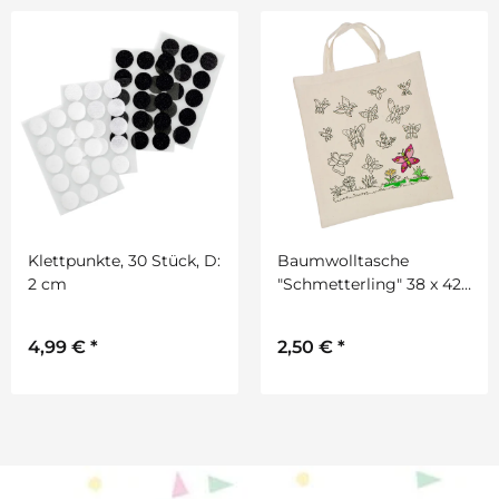
Klettpunkte, 30 Stück, D:
Baumwolltasche
2 cm
"Schmetterling" 38 x 42
cm, natur
4,99 €
*
2,50 €
*