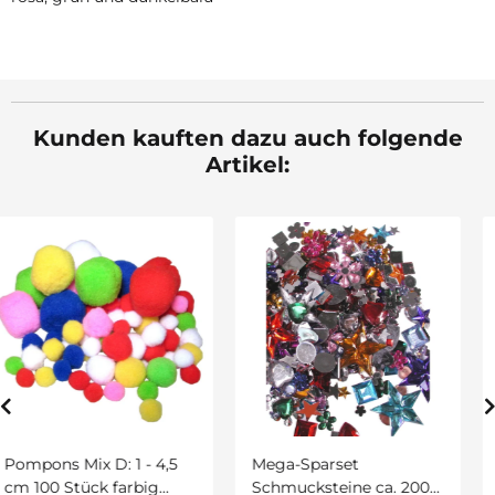
Kunden kauften dazu auch folgende
Artikel:
Krepppapier, 10 Rollen in
10 Farben sort. 50 x 250
cm
7,89 €
*
2
0,63 € pro 1 m
Mega-Sparset
Schmucksteine ca. 2000