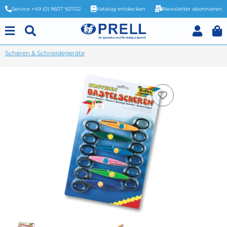
Service +49 (0) 9607 921122
Katalog entdecken
Newsletter abonnieren
Scheren & Schneidegeräte