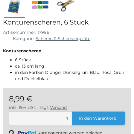
Konturenscheren, 6 Stück
Artikelnummer:
17996
Kategorie:
Scheren & Schneidegeräte
Konturenscheren
6 Stück
ca. 13 cm lang
in den Farben Orange, Dunkelgrün, Blau, Rosa, Grün
und Dunkelblau
8,99 €
inkl. 19% USt. , zzgl.
Versand
In den Warenkorb
Loading...
Komponenten werden geladen ...