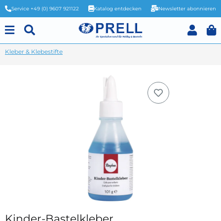
Service +49 (0) 9607 921122
Katalog entdecken
Newsletter abonnieren
Kleber & Klebestifte
Kinder-Bastelkleber,