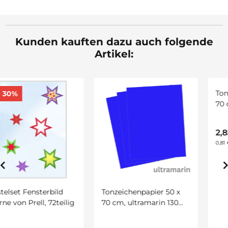
Kunden kauften dazu auch folgende
Artikel:
Tonzeichenpapier 50 x
Tonzeichenpapier, 50 x
ig
70 cm, ultramarin 130
70 cm 130 g/qm, orang
g/qm, 10 Bogen
10 Bogen