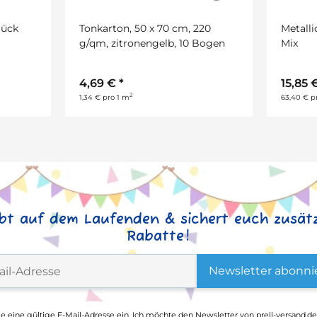
tück
Tonkarton, 50 x 70 cm, 220
Metalli
g/qm, zitronengelb, 10 Bogen
Mix
4,69 €
*
15,85 
2
1,34 € pro 1 m
63,40 € pr
ibt auf dem Laufenden & sichert euch zusätz
Rabatte!
Newsletter abonni
ge eine gültige E-Mail-Adresse ein. Ich möchte den Newsletter von prell-versand.de