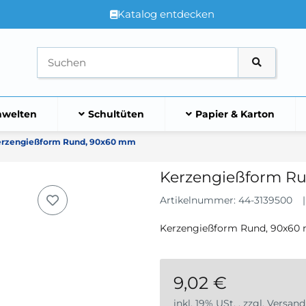
Katalog entdecken
welten
Schultüten
Papier & Karton
rzengießform Rund, 90x60 mm
Kerzengießform R
Artikelnummer:
44-3139500
Kerzengießform Rund, 90x6
9,02 €
inkl. 19% USt. , zzgl.
Versand