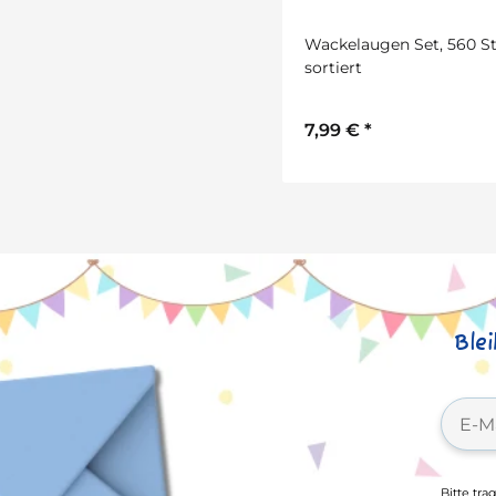
Wackelaugen Set, 560 S
sortiert
7,99 €
*
Ble
Bitte tra