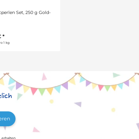
cperlen Set, 250 g Gold-
€
*
o 1 kg
lich
eren
, erhalten