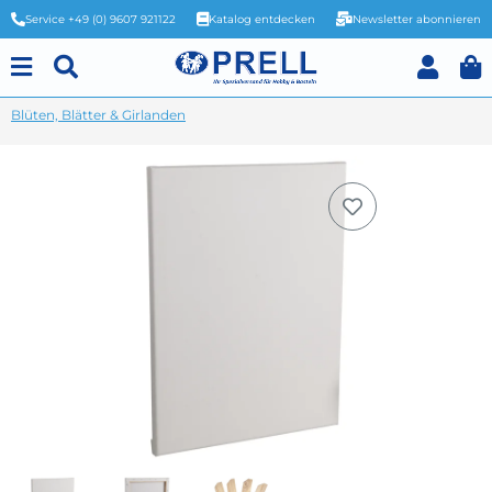
Service +49 (0) 9607 921122
Katalog entdecken
Newsletter abonnieren
Blüten, Blätter & Girlanden