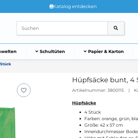
Katalog entdecken
welten
Schultüten
Papier & Karton
 Stück
Hüpfsäcke bunt, 4 
Artikelnummer:
3800115
K
Hüpfsäcke
4 Stück
Farben: orange, grün, bla
Größe: 42 x 57 cm
Innendurchmesser Boden
Höhe mit Schlaufen ca. 