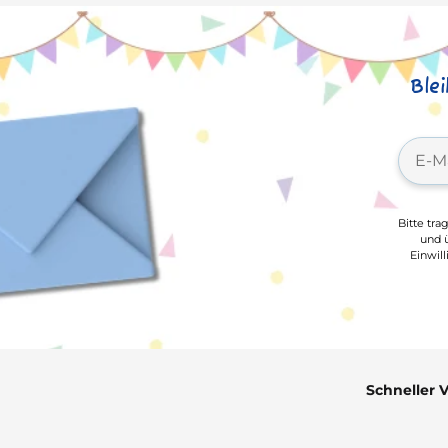
Ble
Bitte tra
und ü
Einwil
Schneller 