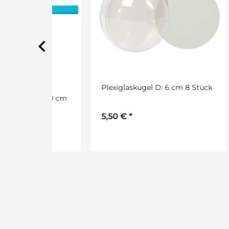
p
Plexiglaskugel D: 6 cm 8 Stück
Wimp
0 x 250 cm
5,50 €
*
2,6