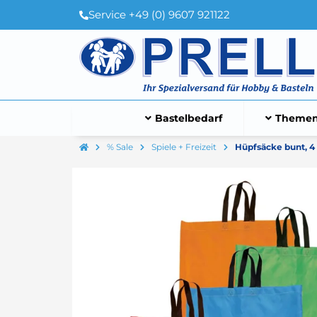
Service +49 (0) 9607 921122
Bastelbedarf
Themen
% Sale
Spiele + Freizeit
Hüpfsäcke bunt, 4