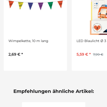
elkette, 10 m lang
LED Blaulicht Ø 3 cm, 2 St
9 €
*
5,59 €
*
7,99 €
Empfehlungen ähnliche Artikel: