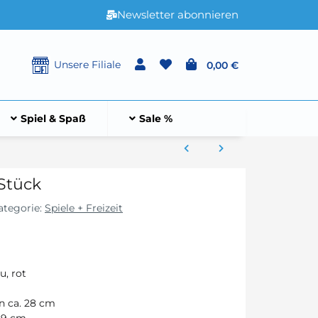
Newsletter abonnieren
Unsere Filiale
0,00 €
Spiel & Spaß
Sale %
Stück
ategorie:
Spiele + Freizeit
u, rot
 ca. 28 cm
69 cm