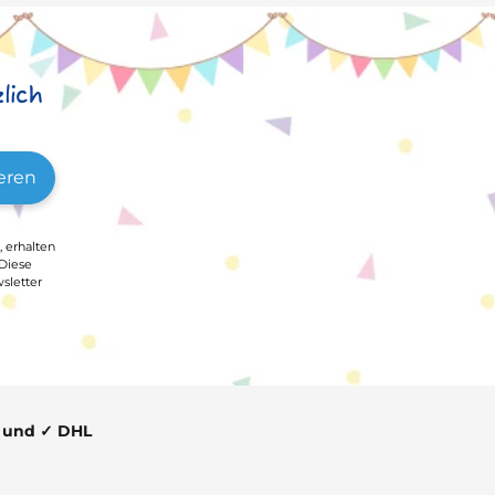
lich
eren
, erhalten
 Diese
sletter
t und ✓ DHL