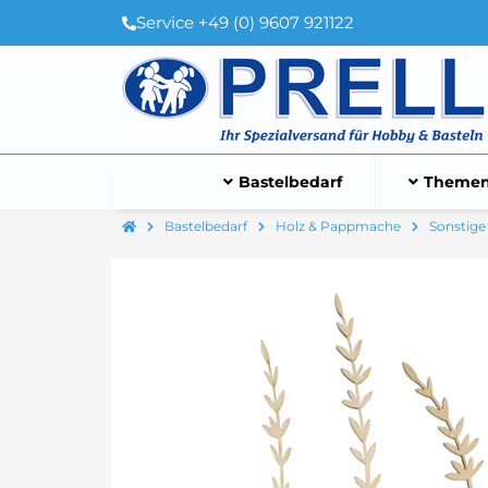
Service +49 (0) 9607 921122
Bastelbedarf
Themen
Bastelbedarf
Holz & Pappmache
Sonstige 