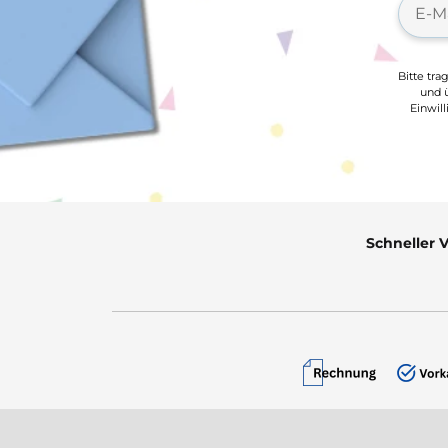
Bitte tra
und ü
Einwil
Schneller 