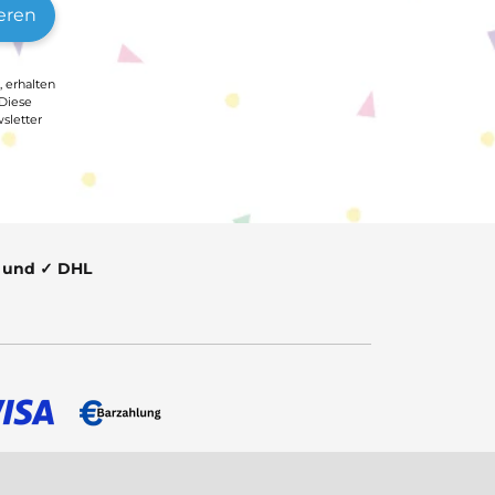
eren
, erhalten
 Diese
sletter
t und ✓ DHL