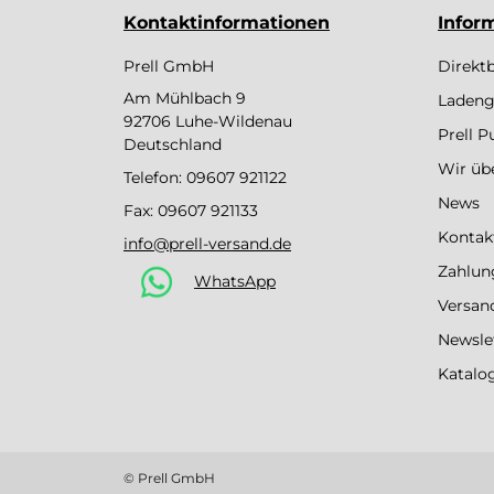
Kontaktinformationen
Infor
Prell GmbH
Direkt
Am Mühlbach 9
Ladeng
92706 Luhe-Wildenau
Prell 
Deutschland
Wir üb
Telefon:
09607 921122
News
Fax: 09607 921133
Kontak
info@prell-versand.de
Zahlun
WhatsApp
Versan
Newsle
Katalo
© Prell GmbH