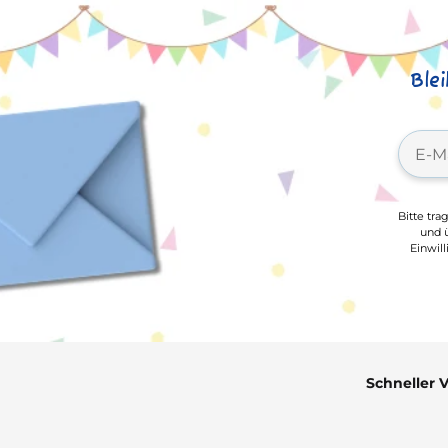
Ble
Bitte tra
und ü
Einwil
Schneller 