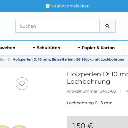
Katalog entdecken
welten
Schultüten
Papier & Karton
len
Holzperlen D: 10 mm, Einzelfarben, 56 Stück, mit Lochbohrung
Holzperlen D: 10 m
Lochbohrung
Artikelnummer:
8403-03
K
Lochbohrung D: 3 mm
1,50 €