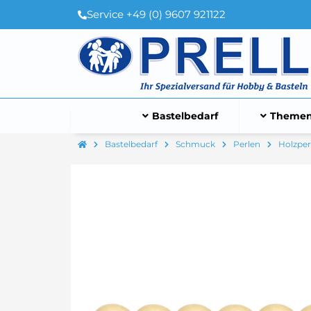
Service +49 (0) 9607 921122
Bastelbedarf
Themen
Bastelbedarf
Schmuck
Perlen
Holzper