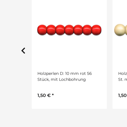
rot 56
Holzperlen D: 12 mm natur 35
Holz
ung
St. mit Lochbohrung
Stü
1,50 €
*
1,5