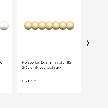
Holzperlen D: 10 mm blau 56
Stück, mit Lochbohrung
1,50 €
*
85
Holzperle
Stück, mi
1,50 €
*