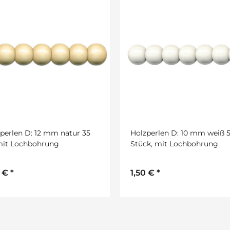
perlen D: 10 mm weiß 56
Holzperlen D: 8 mm natur 
ck, mit Lochbohrung
Stück mit Lochbohrung
0 €
*
1,50 €
*