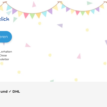
lich
eren
, erhalten
 Diese
sletter
t und ✓ DHL