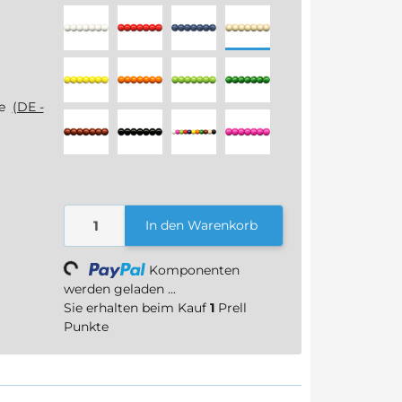
weiß
rot
blau
natur
gelb
orange
hellgrün
dunkelgrün
ge
(DE -
braun
schwarz
bunt
pink
In den Warenkorb
Komponenten
Loading...
werden geladen ...
Sie erhalten beim Kauf
1
Prell
Punkte