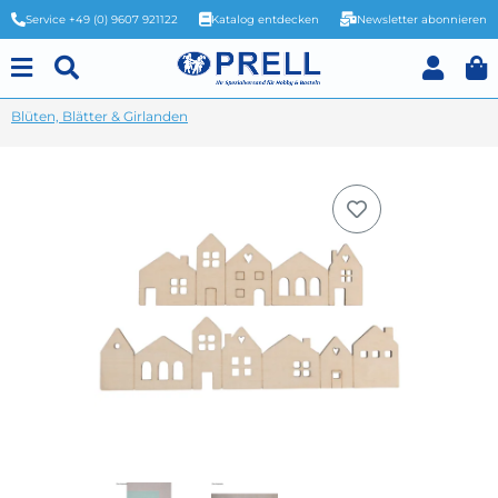
Service +49 (0) 9607 921122
Katalog entdecken
Newsletter abonnieren
Blüten, Blätter & Girlanden