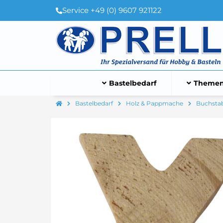
Service +49 (0) 9607 921122
Bastelbedarf
Themen
Bastelbedarf
Holz & Pappmache
Buchstab