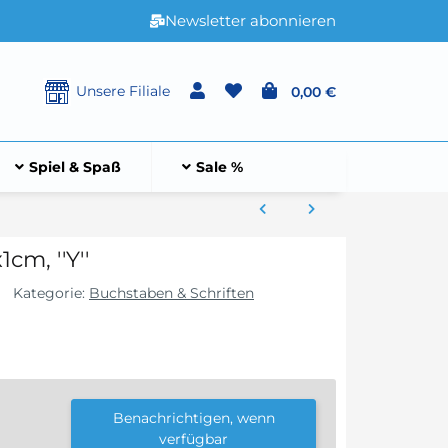
Newsletter abonnieren
Unsere Filiale
0,00 €
Spiel & Spaß
Sale %
cm, ''Y''
Kategorie:
Buchstaben & Schriften
Benachrichtigen, wenn
verfügbar