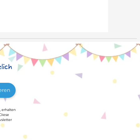
lich
eren
, erhalten
 Diese
sletter