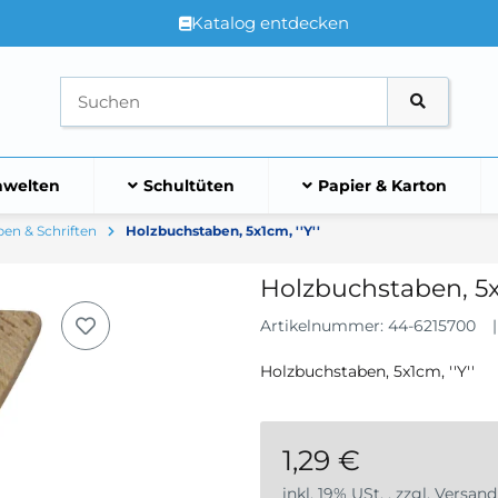
Katalog entdecken
welten
Schultüten
Papier & Karton
en & Schriften
Holzbuchstaben, 5x1cm, ''Y''
Holzbuchstaben, 5x1
Artikelnummer:
44-6215700
Holzbuchstaben, 5x1cm, ''Y''
1,29 €
inkl. 19% USt. , zzgl.
Versand