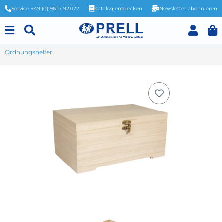
Service +49 (0) 9607 921122
Katalog entdecken
Newsletter abonnieren
Ordnungshelfer