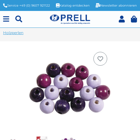
Service +49 (0) 9607 921122
Katalog entdecken
Newsletter abonnieren
Holzperlen