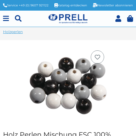
Service +49 (0) 9607 921122
Katalog entdecken
Newsletter abonnieren
Holzperlen
Holz Perlen Mischung FSC 100%,