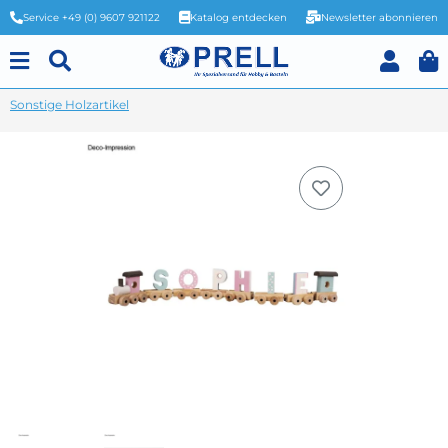
Service +49 (0) 9607 921122
Katalog entdecken
Newsletter abonnieren
Sonstige Holzartikel