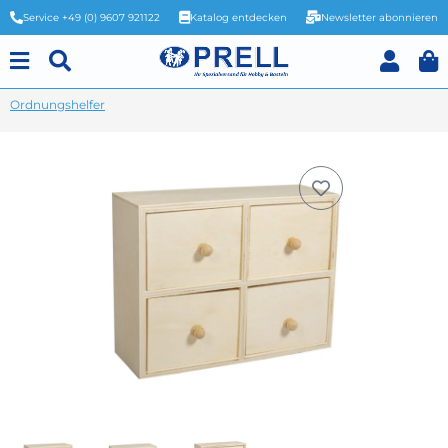
Service +49 (0) 9607 921122
Katalog entdecken
Newsletter abonnieren
Ordnungshelfer