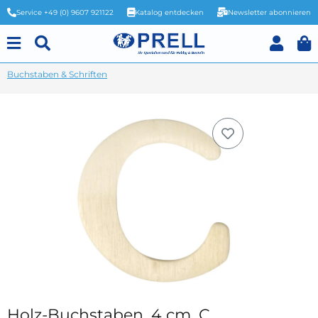
Service +49 (0) 9607 921122
Katalog entdecken
Newsletter abonnieren
Buchstaben & Schriften
Holz-Buchstaben, 4 cm, C