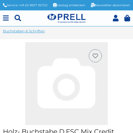
Service +49 (0) 9607 921122
Katalog entdecken
Newsletter abonnieren
Buchstaben & Schriften
Holz- Buchstabe D,FSC Mix Credit,