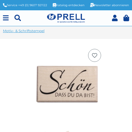
Service +49 (0) 9607 921122
Katalog entdecken
Newsletter abonnieren
Motiv- & Schriftstempel