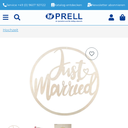
Service +49 (0) 9607 921122
Katalog entdecken
Newsletter abonnieren
Hochzeit