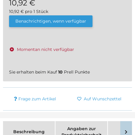
10,92 €
10,92 € pro 1 Stück
inkl. 19% USt. , zzgl.
Versand
Benachrichtigen, wenn verfügbar
Momentan nicht verfügbar
Sie erhalten beim Kauf
10
Prell Punkte
Frage zum Artikel
Auf Wunschzettel
Angaben zur
Beschreibung
Merk