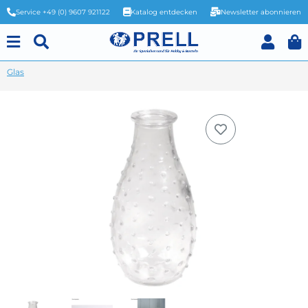
Service +49 (0) 9607 921122
Katalog entdecken
Newsletter abonnieren
Glas