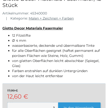
Stück
Artikelnummer:
45340000
Kategorie:
Malen + Zeichnen + Farben
Giotto Decor Materials Fasermaler
12 Filzstifte
Ø 4 mm
wasserbasierte, deckende und übermalbare Tinte
für alle Oberflächen geeignet (haftet permanent auf
porösen Flächen wie Steine, Holz, Gummi)
von glatten Oberflächen leicht abwischbar (Spiegel,
Glas)
Farben erstrahlen auf dunklen Untergründen
von der Haut leicht entfernbar
17,99 €
12,60 €
inkl. 19% USt. , zzgl.
Versand
In den Warenkorb