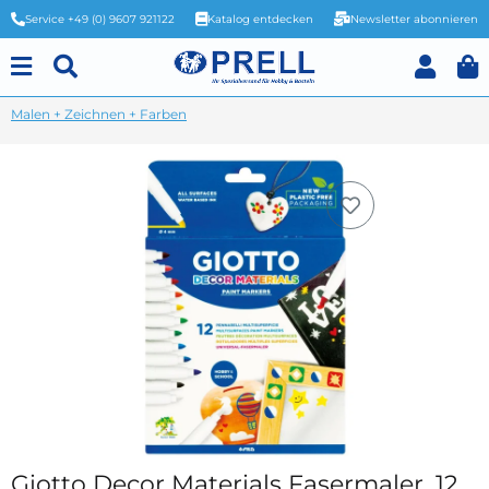
Service +49 (0) 9607 921122
Katalog entdecken
Newsletter abonnieren
Malen + Zeichnen + Farben
Giotto Decor Materials Fasermaler, 12