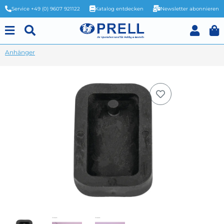
Service +49 (0) 9607 921122
Katalog entdecken
Newsletter abonnieren
Anhänger