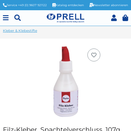
Service +49 (0) 9607 921122
Katalog entdecken
Newsletter abonnieren
Kleber & Klebestifte
Filz-Kleber, Spachtelverschluss, 107g,