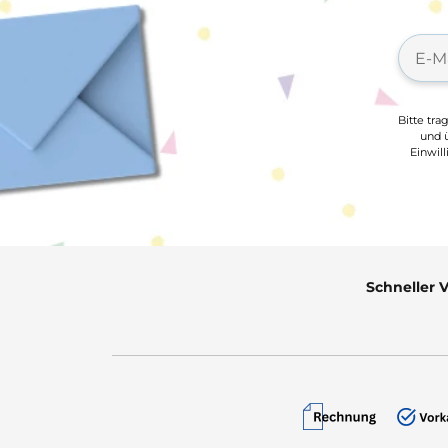
Bitte tra
und ü
Einwil
Schneller 