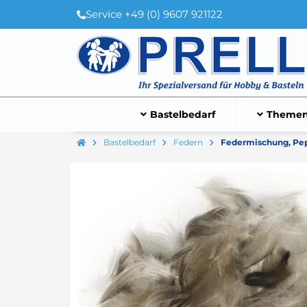
Service +49 (0) 9607 921122
Bastelbedarf
Themen
Bastelbedarf
Federn
Federmischung, Pepit