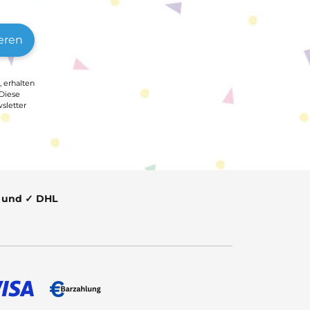
eren
, erhalten
 Diese
sletter
t und ✓ DHL