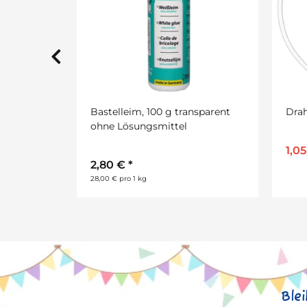
nsparent
Drahtring weiß, D: 20 cm
Schm
200 
1,05 €
*
1,50 €
6,8
685,0
Ble