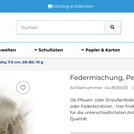
Katalog entdecken
welten
Schultüten
Papier & Karton
a, 7-9 cm, SB-Btl. 10 g
Federmischung, Pepi
Artikelnummer:
44-8515500
Ob Pfauen- oder Straußenfede
oder Federbordüren - hier find
für die unterschiedlichsten A
Qualität.