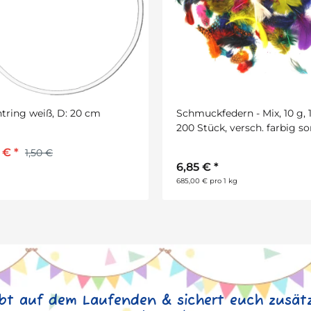
uckfedern - Mix, 10 g, 180-
Chenilledraht Pfeifenputzer
Stück, versch. farbig sort.
14 mm L: ca. 50 cm, 100 Stü
sort. extra plüschig
5 €
*
13,20 €
*
0 € pro 1 kg
ibt auf dem Laufenden & sichert euch zusätz