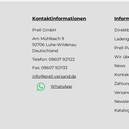
Kontaktinformationen
Infor
Prell GmbH
Direkt
Am Mühlbach 9
Ladeng
92706 Luhe-Wildenau
Prell 
Deutschland
Wir üb
Telefon:
09607 921122
News
Fax: 09607 921133
Kontak
info@prell-versand.de
Zahlun
WhatsApp
Versan
Newsle
Katalo