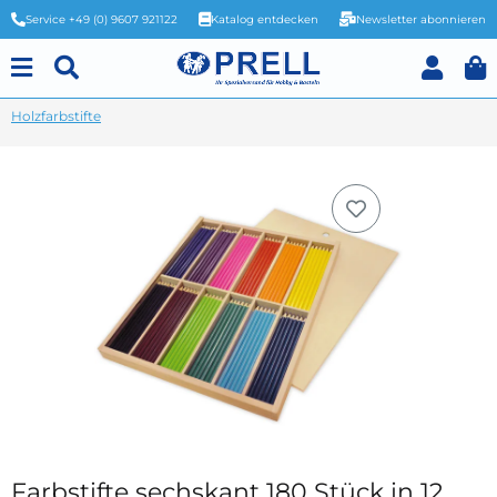
Service +49 (0) 9607 921122
Katalog entdecken
Newsletter abonnieren
Holzfarbstifte
Farbstifte sechskant 180 Stück in 12