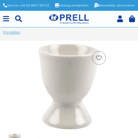
Service +49 (0) 9607 921122
Katalog entdecken
Newsletter abonnieren
Porzellan