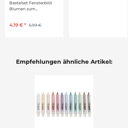
Bastelset Fensterbild
Müslischale weiß, 7 x 12,5
Blumen zum
cm, 1 Stück
Ausschneiden von Prell,
12 Stück
4,19 €
*
1,80 €
*
5,99 €
2,60 €
Empfehlungen ähnliche Artikel: