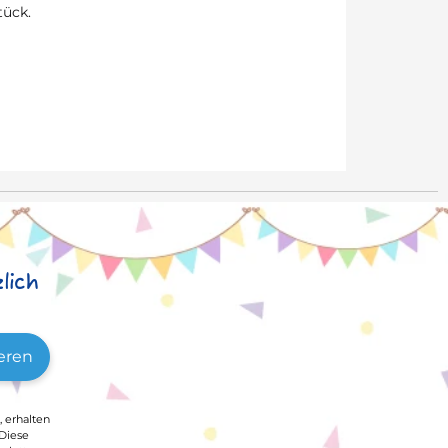
tück.
lich
eren
, erhalten
 Diese