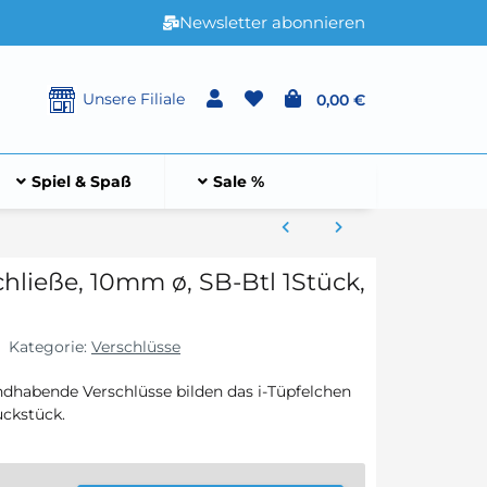
Newsletter abonnieren
Unsere Filiale
0,00 €
Spiel & Spaß
Sale %
hließe, 10mm ø, SB-Btl 1Stück,
Kategorie:
Verschlüsse
ndhabende Verschlüsse bilden das i-Tüpfelchen
uckstück.