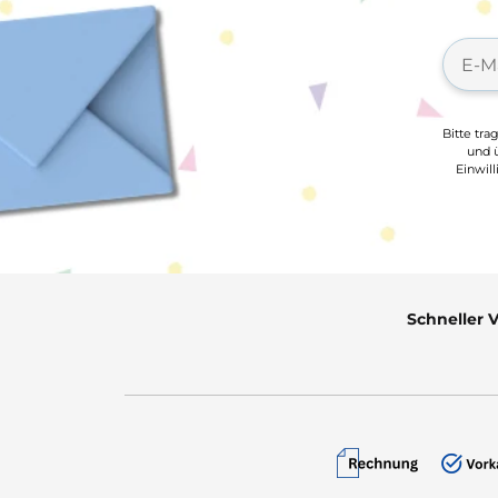
Bitte tra
und ü
Einwil
Schneller 