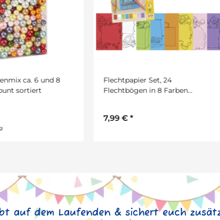
htpapier Set, 24
Pompons 720 Stück in vers
htbögen in 8 Farben
Farben sortiert
iert, DIN A4
9 €
*
25,99 €
*
ibt auf dem Laufenden & sichert euch zusätz