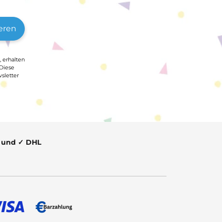
eren
, erhalten
 Diese
sletter
t und ✓ DHL