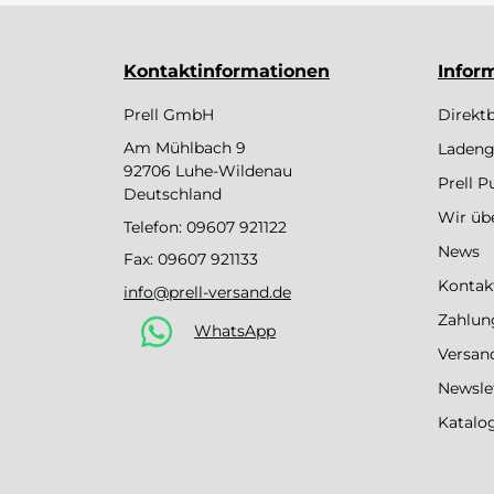
Kontaktinformationen
Infor
Prell GmbH
Direkt
Am Mühlbach 9
Ladeng
92706 Luhe-Wildenau
Prell 
Deutschland
Wir üb
Telefon:
09607 921122
News
Fax: 09607 921133
Kontak
info@prell-versand.de
Zahlun
WhatsApp
Versan
Newsle
Katalo