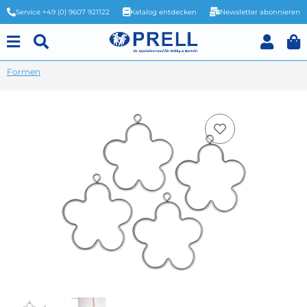
Service +49 (0) 9607 921122
Katalog entdecken
Newsletter abonnieren
Formen