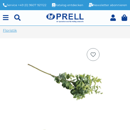
Service +49 (0) 9607 921122
Katalog entdecken
Newsletter abonnieren
Floristik