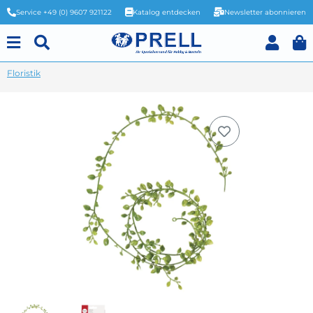
Service +49 (0) 9607 921122
Katalog entdecken
Newsletter abonnieren
Floristik