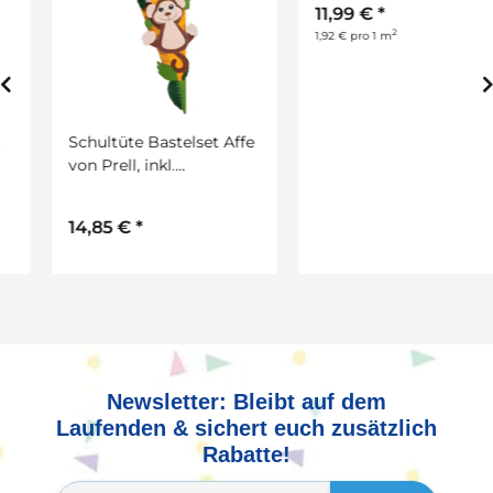
Schultüte Bastelset Affe
Tonkarton DIN A4 100
von Prell, inkl.
Blatt farbig sortiert 220
Schulstarterpaket
g/qm
GRATIS
14,85 €
*
11,99 €
*
2
1,92 € pro 1 m
Newsletter: Bleibt auf dem
Laufenden & sichert euch zusätzlich
Rabatte!