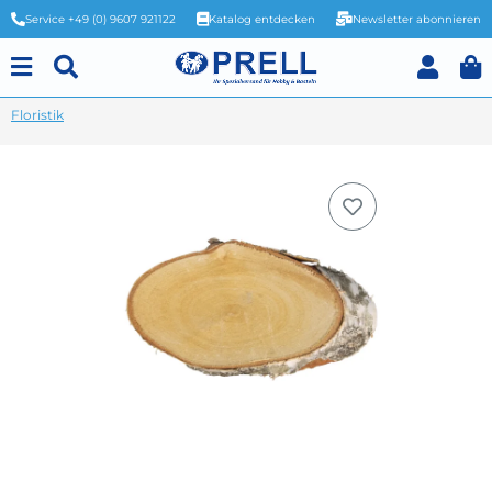
Service +49 (0) 9607 921122
Katalog entdecken
Newsletter abonnieren
Floristik