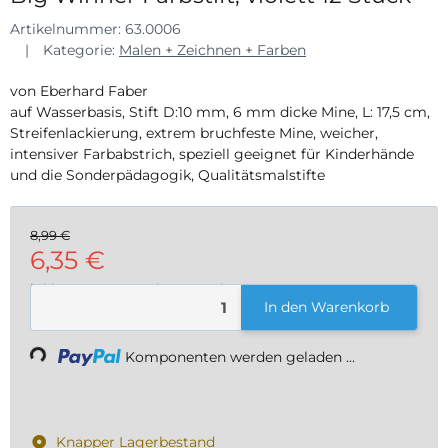
Artikelnummer:
63.0006
Kategorie:
Malen + Zeichnen + Farben
von Eberhard Faber
auf Wasserbasis, Stift D:10 mm, 6 mm dicke Mine, L: 17,5 cm,
Streifenlackierung, extrem bruchfeste Mine, weicher,
intensiver Farbabstrich, speziell geeignet für Kinderhände
und die Sonderpädagogik, Qualitätsmalstifte
8,99 €
6,35 €
inkl. 19% USt. , zzgl.
Versand
In den Warenkorb
ading...
Komponenten werden geladen ...
Knapper Lagerbestand