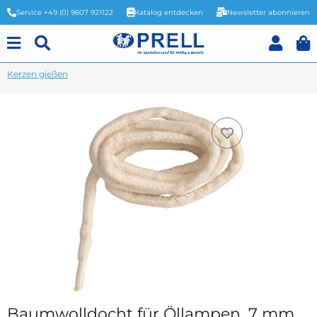
Service +49 (0) 9607 921122
Katalog entdecken
Newsletter abonnieren
Kerzen gießen
Baumwolldocht für Öllampen, 7 mm,