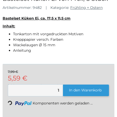
Artikelnummer:
9482
Kategorie:
Frühling + Ostern
Bastelset Küken Ei, ca. 17,5 x 11,5 cm
Inhalt:
Tonkarton mit vorgedruckten Motiven
Krepppapier versch. Farben
Wackelaugen Ø 15 mm
Anleitung
7,99 €
5,59 €
inkl. 19% USt. , zzgl.
Versand
Loading...
In den Warenkorb
Komponenten werden geladen ...