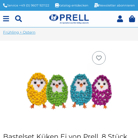
Service +49 (0) 9607 921122
Katalog entdecken
Newsletter abonnieren
Frühling + Ostern
Bastelset Küken Ei von Prell, 8 Stück