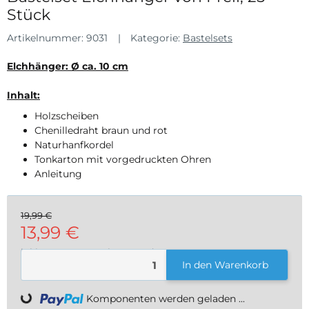
Stück
Artikelnummer:
9031
Kategorie:
Bastelsets
Elchhänger: Ø ca. 10 cm
Inhalt:
Holzscheiben
Chenilledraht braun und rot
Naturhanfkordel
Tonkarton mit vorgedruckten Ohren
Anleitung
19,99 €
13,99 €
inkl. 19% USt. , zzgl.
Versand
In den Warenkorb
Komponenten werden geladen ...
Loading...