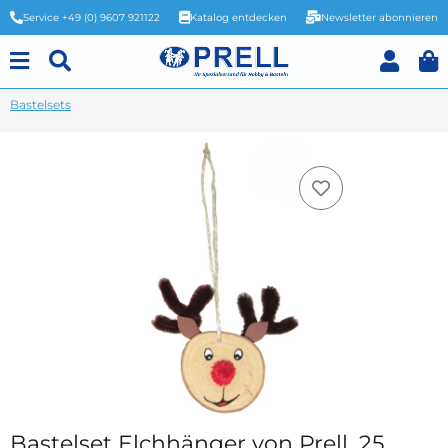
Service +49 (0) 9607 921122
Katalog entdecken
Newsletter abonnieren
Bastelsets
Bastelset Elchhänger von Prell, 25