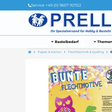
Service +49 (0) 9607 921122
Bastelbedarf
Themen
Papier & Karton
Flechttechnik & Quilling
B