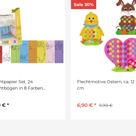
Sale 30%
htpapier Set, 24
Flechtmotive Ostern, ca. 12 
htbögen in 8 Farben
cm
iert, DIN A4
9 €
*
6,90 €
*
9,90 €