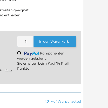
tstreifen geeignet
Set enthalten
In den Warenkorb
Loading...
Komponenten
werden geladen ...
Sie erhalten beim Kauf
14
Prell
Punkte
ge
(DE -
Auf Wunschzettel