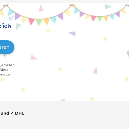
lich
eren
, erhalten
 Diese
sletter
t und ✓ DHL