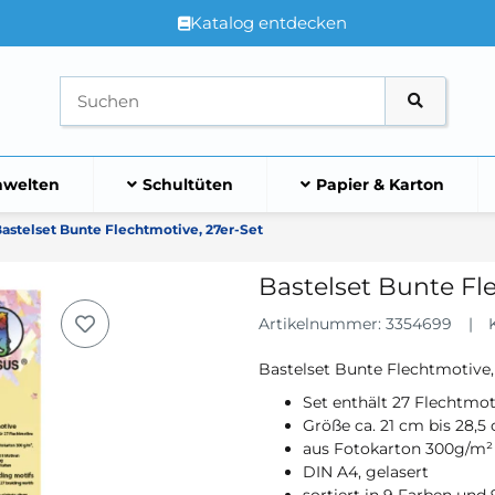
Katalog entdecken
welten
Schultüten
Papier & Karton
astelset Bunte Flechtmotive, 27er-Set
Bastelset Bunte Fl
Artikelnummer:
3354699
Bastelset Bunte Flechtmotive,
Set enthält 27 Flechtmot
Größe ca. 21 cm bis 28,5
aus Fotokarton 300g/m²
DIN A4, gelasert
sortiert in 9 Farben und