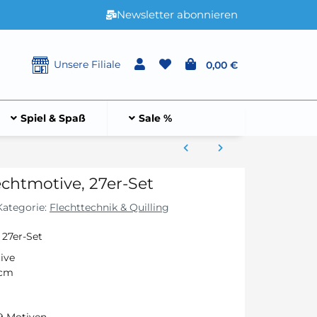
Newsletter abonnieren
Unsere Filiale
0,00 €
Spiel & Spaß
Sale %
echtmotive, 27er-Set
Kategorie:
Flechttechnik & Quilling
 27er-Set
ive
 cm
 9 Motiven