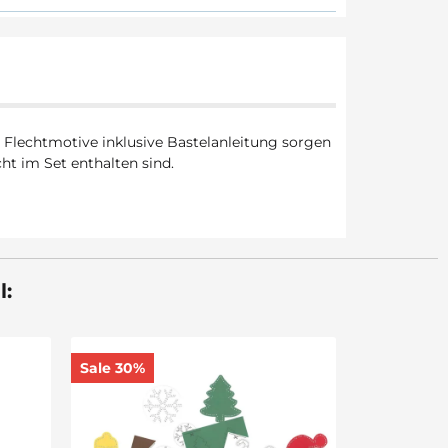
 Flechtmotive inklusive Bastelanleitung sorgen
cht im Set enthalten sind.
l:
Sticknadeln 25 Stück mit
Sale 6%
stumpfer Spitze, Nr. 18 L: 50
mm
6,70 €
*