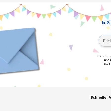
Ble
Bitte tra
und ü
Einwil
Schneller 