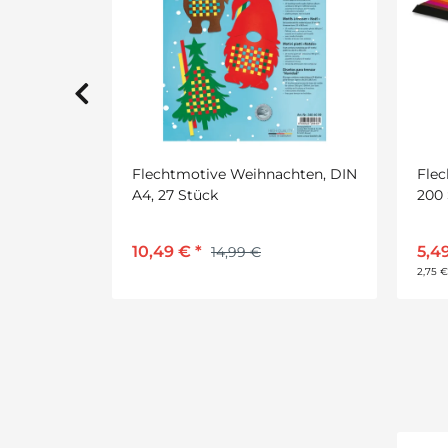
chten, DIN
Flechtstreifen 2 cm x 50 cm,
Flec
200 Streifen in 10 Farben
Flec
sort
5,49 €
*
7,9
6,49 €
2
2,75 € pro 1 m