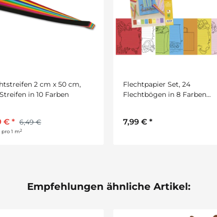
htpapier Set, 24
Bastelset Prickelmotive
htbögen in 8 Farben
Weihnachten von Prell, 36
iert, DIN A4
Stück
9 €
*
3,85 €
*
5,50 €
Empfehlungen ähnliche Artikel: