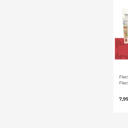
Flec
Flec
sort
7,9