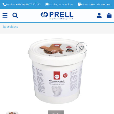
Service +49 (0) 9607 921122
Katalog entdecken
Newsletter abonnieren
Bastelsets