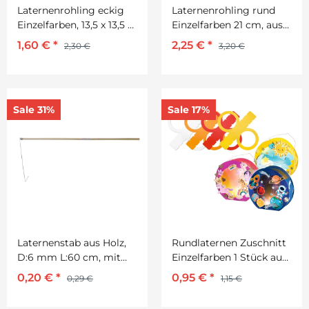
Laternenrohling eckig
Laternenrohling rund
Einzelfarben, 13,5 x 13,5 x
Einzelfarben 21 cm, aus
18 cm
3D Wellpappe
1,60 €
*
2,25 €
*
2,30 €
3,20 €
Sale 31%
Sale 17%
Laternenstab aus Holz,
Rundlaternen Zuschnitt
D:6 mm L:60 cm, mit
Einzelfarben 1 Stück aus
verzinkter
Fotokarton
0,20 €
*
0,95 €
*
0,29 €
1,15 €
Drahtaufhängung, 1
Stück