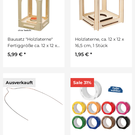
Bausatz "Holzlaterne"
Holzlaterne, ca. 12 x 12 x
Fertiggröße ca. 12 x 12 x
16,5 cm, 1 Stück
20 cm
5,99 €
*
1,95 €
*
Ausverkauft
Sale 31%