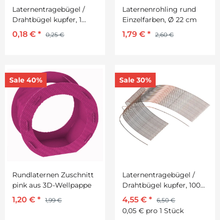
Laternentragebügel /
Laternenrohling rund
Drahtbügel kupfer, 1
Einzelfarben, Ø 22 cm
Stück
0,18 €
*
1,79 €
*
0,25 €
2,60 €
Sale 40%
Sale 30%
Rundlaternen Zuschnitt
Laternentragebügel /
pink aus 3D-Wellpappe
Drahtbügel kupfer, 100
Stück
1,20 €
*
4,55 €
*
1,99 €
6,50 €
0,05 € pro 1 Stück