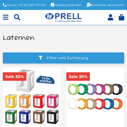
Service +49 (0) 9607 921122
Katalog entdecken
Newsletter abonnieren
Laternen
Filter und Sortierung
Sale 30%
Sale 30%