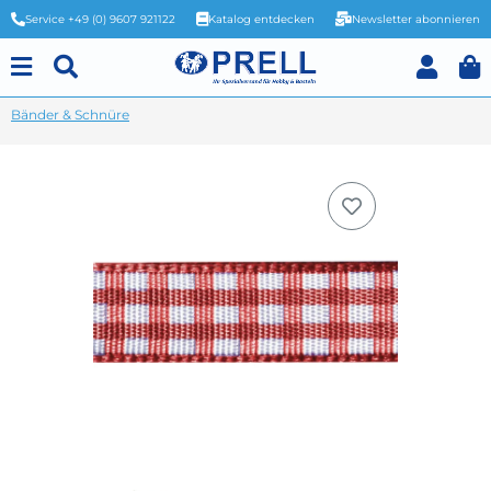
Service +49 (0) 9607 921122
Katalog entdecken
Newsletter abonnieren
Bänder & Schnüre