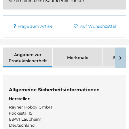
Sie erhalten beim Kauf
5
Prell Punkte
Frage zum Artikel
Auf Wunschzettel
Angaben zur
Merkmale
Bewer
Produktsicherheit
Allgemeine Sicherheitsinformationen
Hersteller:
Rayher Hobby GmbH
Fockestr. 15
88471 Laupheim
Deutschland