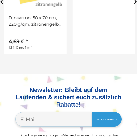
Tonkarton, 50 x 70 cm,
Bastelfilz, rot, 10 Bogen,
220 g/qm, zitronengelb,
2 mm stark
10 Bogen
4,69 €
*
3,30 €
*
6,50 €
2
2
1,34 € pro 1 m
5,50 € pro 1 m
Newsletter: Bleibt auf dem
Laufenden & sichert euch zusätzlich
Rabatte!
Abonnieren
Bitte trage eine gültige E-Mail-Adresse ein. Ich möchte den