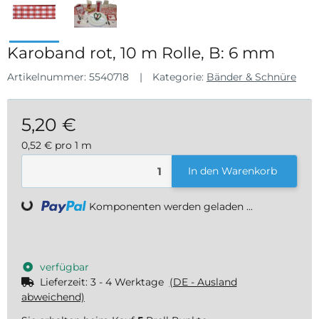
Karoband rot, 10 m Rolle, B: 6 mm
Artikelnummer:
5540718
Kategorie:
Bänder & Schnüre
5,20 €
0,52 € pro 1 m
inkl. 19% USt. , zzgl.
Versand
In den Warenkorb
Komponenten werden geladen ...
Loading...
verfügbar
Lieferzeit:
3 - 4 Werktage
(DE - Ausland
abweichend)