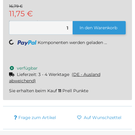
16,79 €
11,75 €
27,98 € pro 1 l
In den Warenkorb
inkl. 19% USt. , zzgl.
Versand
Loading...
Komponenten werden geladen ...
verfügbar
Lieferzeit:
3 - 4 Werktage
(DE - Ausland
abweichend)
Sie erhalten beim Kauf
11
Prell Punkte
Frage zum Artikel
Auf Wunschzettel