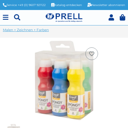
Service +49 (0) 9607 921122
Katalog entdecken
Newsletter abonnieren
Malen + Zeichnen + Farben