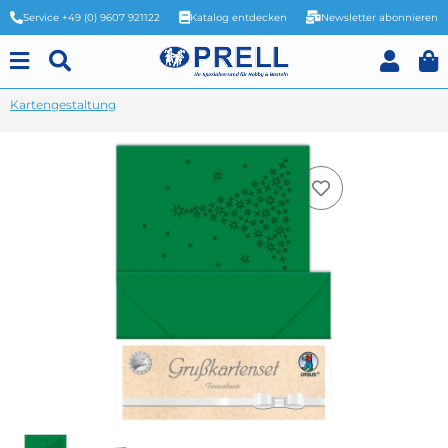
Service +49 (0) 9607 921122
Katalog entdecken
Newsletter abonnieren
Kartengestaltung