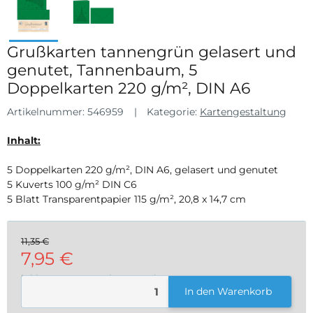
Grußkarten tannengrün gelasert und
genutet, Tannenbaum, 5
Doppelkarten 220 g/m², DIN A6
Artikelnummer:
546959
Kategorie:
Kartengestaltung
Inhalt:
5 Doppelkarten 220 g/m², DIN A6, gelasert und genutet
5 Kuverts 100 g/m² DIN C6
5 Blatt Transparentpapier 115 g/m², 20,8 x 14,7 cm
11,35 €
7,95 €
inkl. 19% USt. , zzgl.
Versand
In den Warenkorb
Loading...