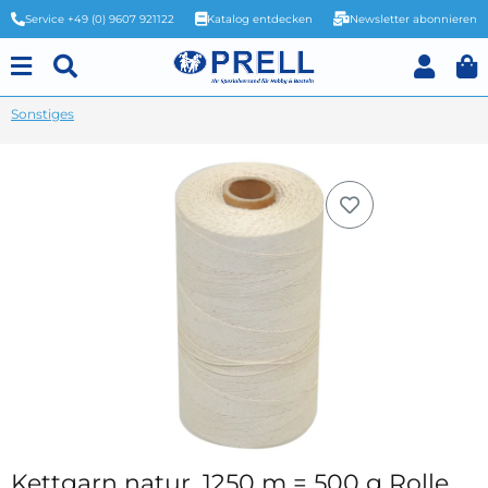
Service +49 (0) 9607 921122
Katalog entdecken
Newsletter abonnieren
Sonstiges
Kettgarn natur, 1250 m = 500 g Rolle