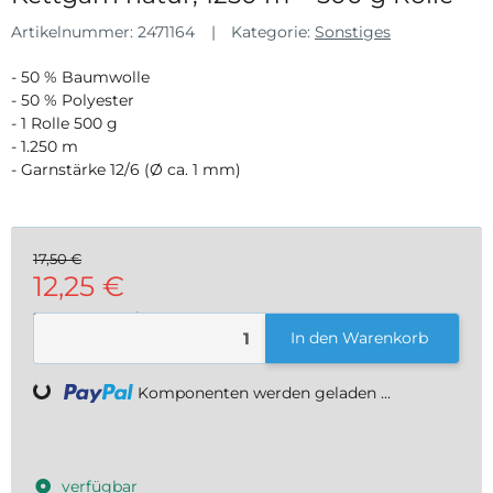
Artikelnummer:
2471164
Kategorie:
Sonstiges
- 50 % Baumwolle
- 50 % Polyester
- 1 Rolle 500 g
- 1.250 m
- Garnstärke 12/6 (Ø ca. 1 mm)
17,50 €
12,25 €
24,50 € pro 1 kg
In den Warenkorb
inkl. 19% USt. , zzgl.
Versand
Komponenten werden geladen ...
Loading...
verfügbar