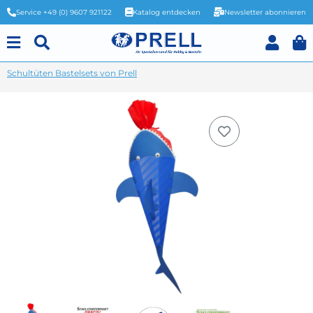
Service +49 (0) 9607 921122
Katalog entdecken
Newsletter abonnieren
Schultüten Bastelsets von Prell