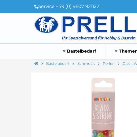
Service +49 (0) 9607 921122
Bastelbedarf
Themen
Bastelbedarf
Schmuck
Perlen
Glas-, 