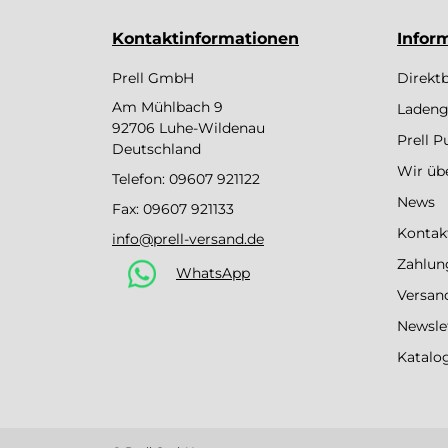
Kontaktinformationen
Infor
Prell GmbH
Direkt
Am Mühlbach 9
Ladeng
92706 Luhe-Wildenau
Prell 
Deutschland
Wir üb
Telefon:
09607 921122
News
Fax: 09607 921133
Kontak
info@prell-versand.de
Zahlun
WhatsApp
Versan
Newsle
Katalo