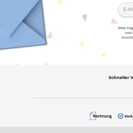
Bitte tra
und ü
Einwil
Schneller 