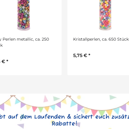
 Perlen metallic, ca. 250
Kristallperlen, ca. 650 Stück
ck
5,75 €
*
5 €
*
ibt auf dem Laufenden & sichert euch zusätz
Rabatte!