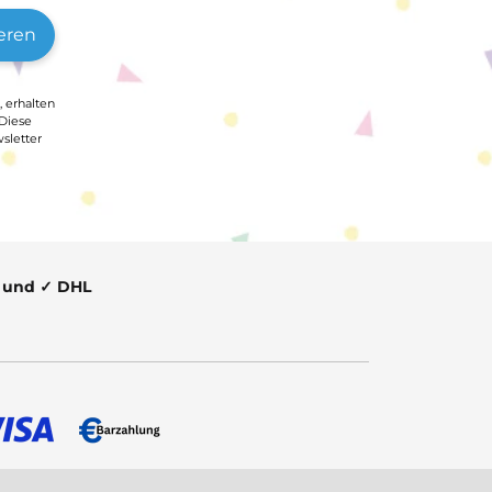
eren
, erhalten
 Diese
sletter
t und ✓ DHL