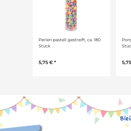
Perlen pastell gestreift, ca. 180
Pony
Stück
Stü
5,75 €
*
5,7
Ble