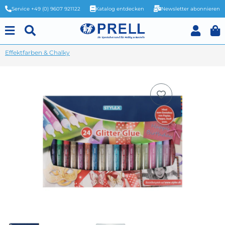
Service +49 (0) 9607 921122
Katalog entdecken
Newsletter abonnieren
Effektfarben & Chalky