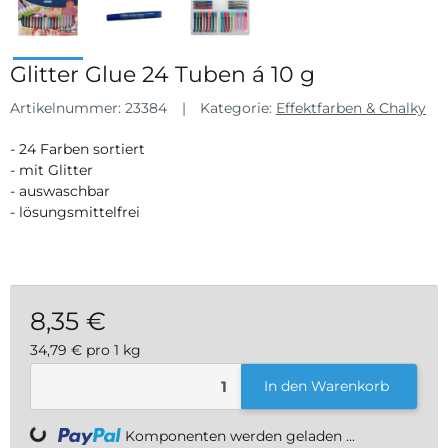
Glitter Glue 24 Tuben á 10 g
Artikelnummer:
23384
Kategorie:
Effektfarben & Chalky
- 24 Farben sortiert
- mit Glitter
- auswaschbar
- lösungsmittelfrei
8,35 €
34,79 € pro 1 kg
inkl. 19% USt. , zzgl.
Versand
In den Warenkorb
Komponenten werden geladen ...