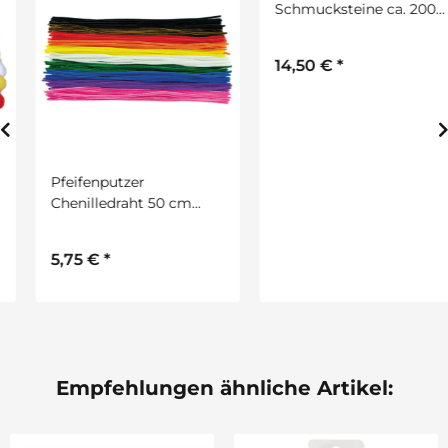
Pfeifenputzer
Mega-Sparset
Chenilledraht 50 cm
Schmucksteine ca. 2000
lang, 100 Stück in 10
St., versch. sortiert
Farben sortiert
5,75 €
*
14,50 €
*
Empfehlungen ähnliche Artikel: