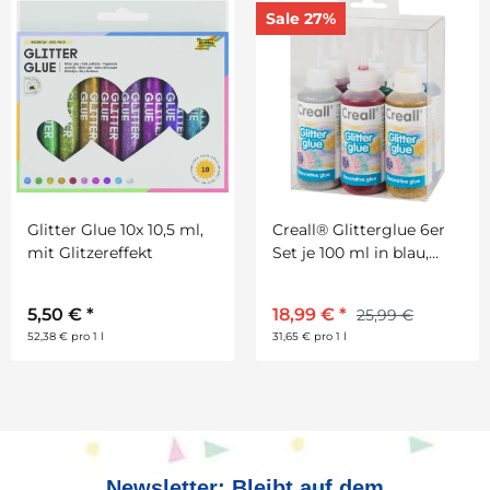
Sale 27%
Glitter Glue 10x 10,5 ml,
Creall® Glitterglue 6er
mit Glitzereffekt
Set je 100 ml in blau,
grün, pink rot, gold,
silber
5,50 €
*
18,99 €
*
25,99 €
52,38 € pro 1 l
31,65 € pro 1 l
Newsletter: Bleibt auf dem